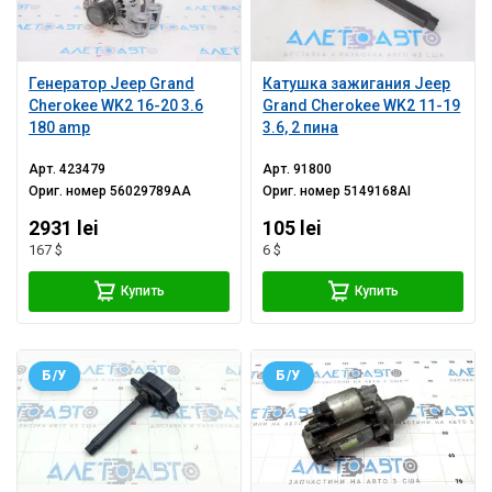
Генератор Jeep Grand
Катушка зажигания Jeep
Cherokee WK2 16-20 3.6
Grand Cherokee WK2 11-19
180 amp
3.6, 2 пина
Арт.
423479
Арт.
91800
Ориг. номер
56029789AA
Ориг. номер
5149168AI
2931 lei
105 lei
167 $
6 $
Купить
Купить
Б/У
Б/У