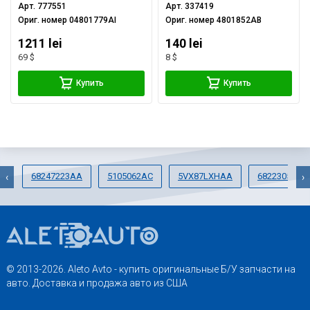
Арт.
777551
Арт.
337419
Ориг. номер
04801779AI
Ориг. номер
4801852AB
1211 lei
140 lei
69 $
8 $
Купить
Купить
68247223AA
5105062AC
5VX87LXHAA
68223058AA
‹
›
© 2013-2026. Aleto Avto - купить оригинальные Б/У запчасти на
авто. Доставка и продажа авто из США