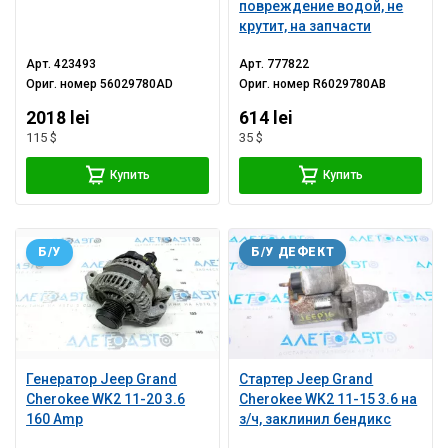
повреждение водой, не
крутит, на запчасти
Арт.
423493
Арт.
777822
Ориг. номер
56029780AD
Ориг. номер
R6029780AB
2018 lei
614 lei
115 $
35 $
Купить
Купить
Б/У
Б/У ДЕФЕКТ
Генератор Jeep Grand
Стартер Jeep Grand
Cherokee WK2 11-20 3.6
Cherokee WK2 11-15 3.6 на
160 Amp
з/ч, заклинил бендикс