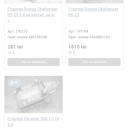
Стартер Dodge Challenger
Стартер Dodge Challenger
09-23 3.6 не крутит, на з/
09-23
ч
Арт.
276273
Арт.
109764
Ориг. номер
4801852AB
Ориг. номер
04608801AC
281 lei
1615 lei
16 $
92 $
Нет
в наличии
Нет
в наличии
Б/У
Стартер Chrysler 300 11-16
3.6