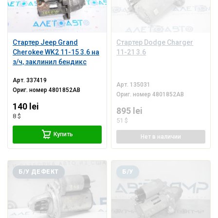
Стартер Jeep Grand
Стартер Dodge Charger
Cherokee WK2 11-15 3.6 на
11-21 3.6
з/ч, заклинил бендикс
Арт.
337419
Арт.
135031
Ориг. номер
4801852AB
Ориг. номер
4801852AB
140 lei
895 lei
8 $
51 $
Купить
Нет
в наличии
Б/У ДЕФЕКТ
Б/У