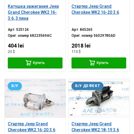
Катушка зажигания Jeep
Стартер Jeep Grand
Grand Cherokee WK2 16-
Cherokee WK2 16-20 3.6
3.6, 3 пина
Арт.
525124
Арт.
845265
Ориг. номер
68223569AC
Ориг. номер
56029780AD
404 lei
2018 lei
23 $
115 $
Купить
Купить
Б/У
Б/У ДЕФЕКТ
Стартер Jeep Grand
Стартер Jeep Grand
Cherokee WK2 16-20 3.6
Cherokee WK2 18-19 3.6