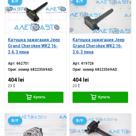
Б/У
Б/У
Катушка зажигания Jeep
Катушка зажигания Jeep
Grand Cherokee WK2 16-
Grand Cherokee WK2 16-
3.6, 3 пина
3.6, 3 пина
Арт.
662751
Арт.
419726
Ориг. номер
68223569AD
Ориг. номер
68223569AD
404 lei
404 lei
23 $
23 $
Купить
Купить
Б/У
Б/У