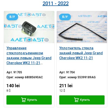
2011 - 2022
Б/У
Б/У
Управление
Уплотнитель стекла
стеклоподъемником
задний левый Jeep Grand
задним левым Jeep Grand
Cherokee WK2 11-21
Cherokee WK2 11-21
черн
Арт.
91705
Арт.
91704
Ориг. номер
68085690AC
Ориг. номер
55399189AG
140 lei
211 lei
8 $
12 $
Купить
Купить