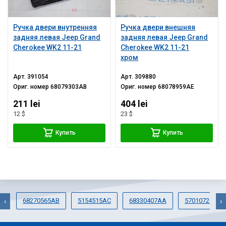
Ручка двери внутренняя
Ручка двери внешняя
задняя левая Jeep Grand
задняя левая Jeep Grand
Cherokee WK2 11-21
Cherokee WK2 11-21
хром
Арт.
391054
Арт.
309880
Ориг. номер
68079303AB
Ориг. номер
68078959AE
211 lei
404 lei
12 $
23 $
Купить
Купить
68270565AB
5154515AC
68330407AA
57010721AB
‹
›