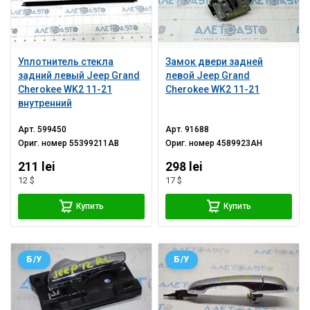
Уплотнитель стекла
Замок двери задней
задний левый Jeep Grand
левой Jeep Grand
Cherokee WK2 11-21
Cherokee WK2 11-21
внутренний
Арт.
599450
Арт.
91688
Ориг. номер
55399211AB
Ориг. номер
4589923AH
211 lei
298 lei
12 $
17 $
Купить
Купить
Б/У
Б/У