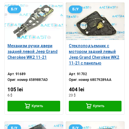
Б/У
Б/У
Механизм ручки двери
Стеклоподъемник с
задней левой Jeep Grand
мотором задний левый
Cherokee WK2 11-21
Jeep Grand Cherokee WK2
11-21 с панелью
Арт.
91689
Арт.
91702
Ориг. номер
4589887AD
Ориг. номер
68079289AA
105 lei
404 lei
6 $
23 $
Купить
Купить
Б/У
Б/У