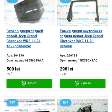
Стекло двери задней
Рамка двери внутренняя
левой Jeep Grand
задняя левая Jeep Grand
Cherokee WK2 11-21
Cherokee WK2 11-21
тонированное
черная
Арт.
264876
Арт.
266183
Ориг. номер
68086589AA
Ориг. номер
1GX39DX9AC
509 lei
298 lei
29 $
17 $
Купить
Купить
Б/У
Б/У