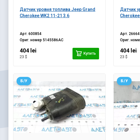
Датчик уровня топлива Jeep Grand
Датчик у
Cherokee WK2 11-21 3.6
Cherokee
Арт.
600854
Арт.
26664
Ориг. номер
5145586AC
Ориг. ном
404 lei
404 lei
Купить
23 $
23 $
Б/У
Б/У