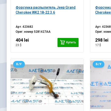
Форсунка распылитель Jeep Grand
Форсунка
Cherokee WK2 18-22 3.6
Cherokee
Арт.
423682
Арт.
42368
Ориг. номер
5281427AA
Ориг. ном
404 lei
298 lei
Купить
23 $
17 $
Б/У
Б/У