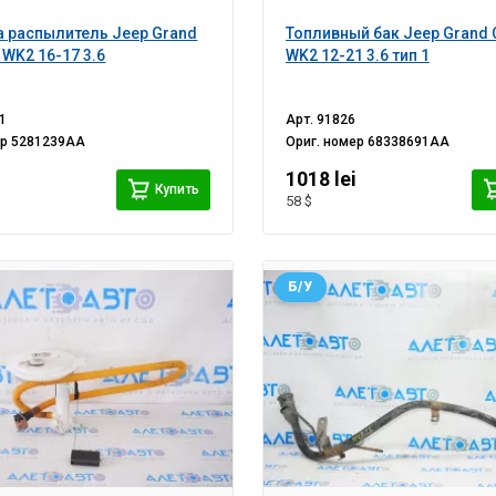
 распылитель Jeep Grand
Топливный бак Jeep Grand 
 WK2 16-17 3.6
WK2 12-21 3.6 тип 1
1
Арт.
91826
ер
5281239AA
Ориг. номер
68338691AA
1018 lei
Купить
58 $
Б/У