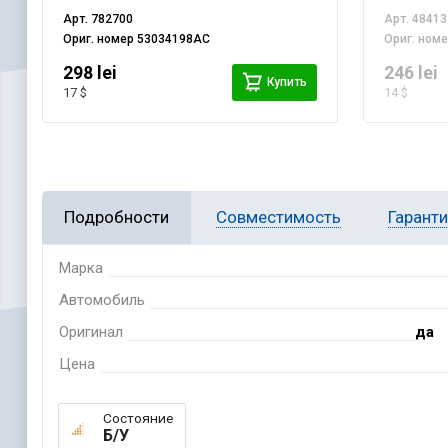
Арт.
782700
Арт.
48413
Ориг. номер
53034198AC
Ориг. ном
298 lei
246 lei
Купить
17 $
14 $
Подробности
Совместимость
Гарант
Марка
Автомобиль
Оригинал
да
Цена
Состояние
Б/У