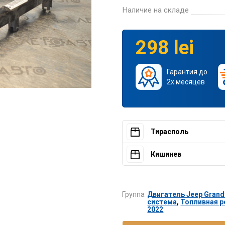
Наличие на складе
298 lei
Гарантия до
2х месяцев
Тирасполь
Кишинев
Группа
Двигатель Jeep Grand 
система
,
Топливная ре
2022