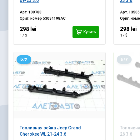
09-23 3.6
23 3.6
Арт.
109788
Арт.
13505
Ориг. номер
53034198AC
Ориг. ном
298 lei
298 lei
Купить
17 $
17 $
Б/У
Б/У
Топливная рейка Jeep Grand
Топливна
Cherokee WL 21-24 3.6
26 3.6