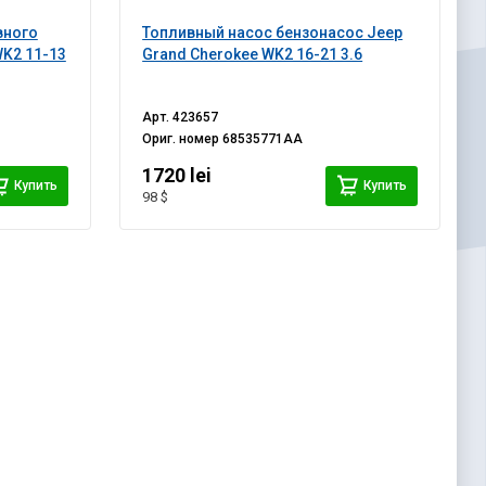
вного
Топливный насос бензонасос Jeep
WK2 11-13
Grand Cherokee WK2 16-21 3.6
Арт.
423657
Ориг. номер
68535771AA
1720 lei
Купить
Купить
98 $