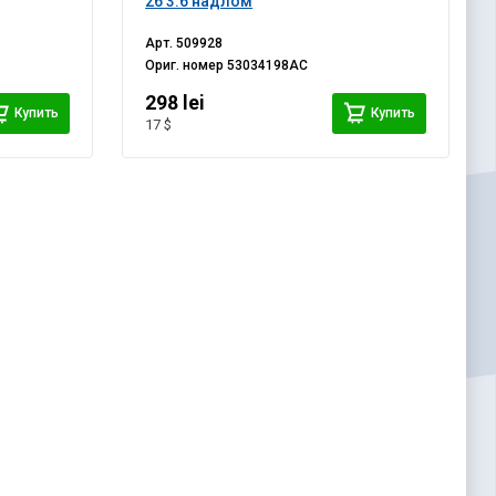
26 3.6 надлом
Арт.
509928
Ориг. номер
53034198AC
298 lei
Купить
Купить
17 $