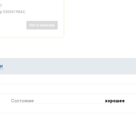
7
ер
53034198AC
Нет
в наличии
ии
Состояние
хорошее