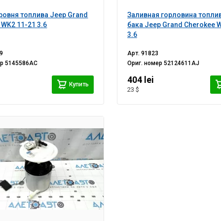
ровня топлива Jeep Grand
Заливная горловина топли
 WK2 11-21 3.6
бака Jeep Grand Cherokee 
3.6
9
Арт.
91823
ер
5145586AC
Ориг. номер
52124611AJ
404 lei
Купить
23 $