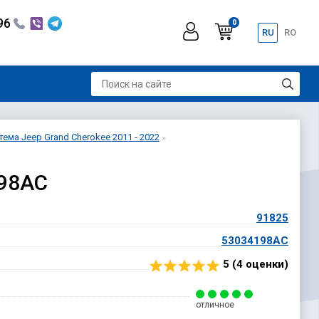
296
0
RU
RO
ема Jeep Grand Cherokee 2011 - 2022
198AC
91825
53034198AC
5 (
4
оценки)
отличное