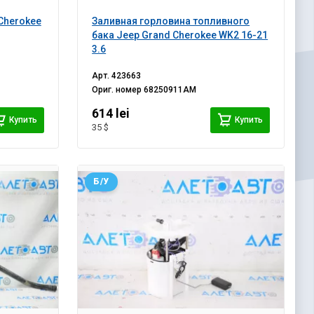
Cherokee
Заливная горловина топливного
бака Jeep Grand Cherokee WK2 16-21
3.6
Арт.
423663
Ориг. номер
68250911AM
614 lei
Купить
Купить
35 $
Б/У