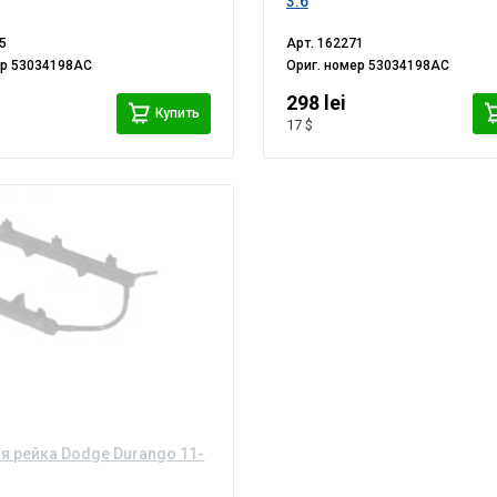
3.6
5
Арт.
162271
ер
53034198AC
Ориг. номер
53034198AC
298 lei
Купить
17 $
я рейка Dodge Durango 11-