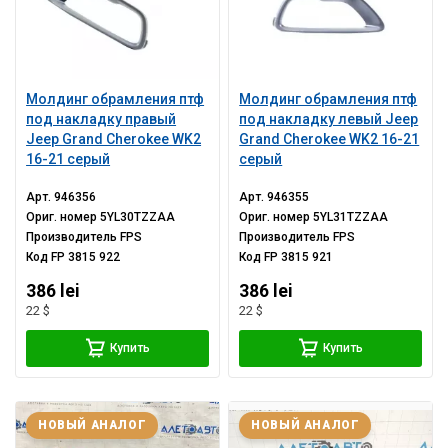
Молдинг обрамления птф
Молдинг обрамления птф
под накладку правый
под накладку левый Jeep
Jeep Grand Cherokee WK2
Grand Cherokee WK2 16-21
16-21 серый
серый
Арт.
946356
Арт.
946355
Ориг. номер
5YL30TZZAA
Ориг. номер
5YL31TZZAA
Производитель
FPS
Производитель
FPS
Код
FP 3815 922
Код
FP 3815 921
386 lei
386 lei
22 $
22 $
Купить
Купить
НОВЫЙ АНАЛОГ
НОВЫЙ АНАЛОГ