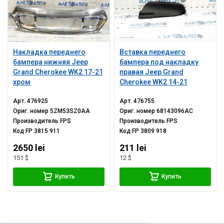
Накладка переднего
Вставка переднего
бампера нижняя Jeep
бампера под накладку
Grand Cherokee WK2 17-21
правая Jeep Grand
хром
Cherokee WK2 14-21
Арт.
476925
Арт.
476755
Ориг. номер
5ZM53SZ0AA
Ориг. номер
68143096AC
Производитель
FPS
Производитель
FPS
Код
FP 3815 911
Код
FP 3809 918
2650 lei
211 lei
151 $
12 $
Купить
Купить