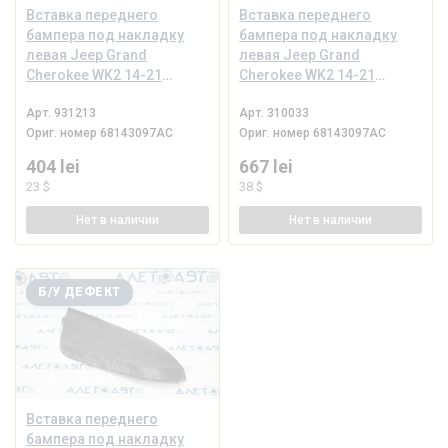
Вставка переднего
Вставка переднего
бампера под накладку
бампера под накладку
левая Jeep Grand
левая Jeep Grand
Cherokee WK2 14-21
Cherokee WK2 14-21
структура, царапины
структура, царапины
Арт.
931213
Арт.
310033
Ориг. номер
68143097AC
Ориг. номер
68143097AC
404 lei
667 lei
23 $
38 $
Нет
в наличии
Нет
в наличии
Б/У ДЕФЕКТ
Вставка переднего
бампера под накладку