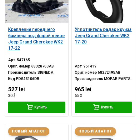
Крепление переднего
Уплотнитель радар круиза
бампера под фарой левое
Jeep Grand Cherokee WK2
Jeep Grand Cherokee WK2
17-20
17-22
Арт.
547165
Ориг. номер
68328703AB
Арт.
951419
Производитель
SIGNEDA
Ориг. номер
68272495AB
Код
PDG43106DR
Производитель
MOPAR PARTS
527 lei
965 lei
30 $
55 $
Купить
Купить
НОВЫЙ АНАЛОГ
НОВЫЙ АНАЛОГ