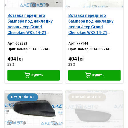
Вставка переднего
Вставка переднего
бампера под накладку
бампера под накладку
левая Jeep Grand
левая Jeep Grand
Cherokee WK2 14-21
Cherokee WK2 14-21
структура, царапины
структура, царапины
Арт.
662821
Арт.
777144
Ориг. номер
68143097AC
Ориг. номер
68143097AC
404 lei
404 lei
23 $
23 $
Купить
Купить
Б/У ДЕФЕКТ
НОВЫЙ АНАЛОГ