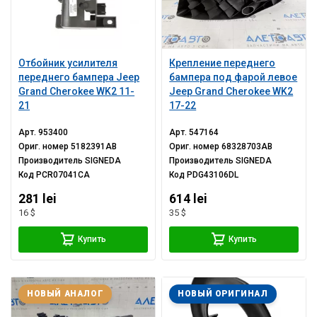
Отбойник усилителя
Крепление переднего
переднего бампера Jeep
бампера под фарой левое
Grand Cherokee WK2 11-
Jeep Grand Cherokee WK2
21
17-22
Арт.
953400
Арт.
547164
Ориг. номер
5182391AB
Ориг. номер
68328703AB
Производитель
SIGNEDA
Производитель
SIGNEDA
Код
PCR07041CA
Код
PDG43106DL
281 lei
614 lei
16 $
35 $
Купить
Купить
НОВЫЙ АНАЛОГ
НОВЫЙ ОРИГИНАЛ