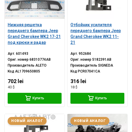
Нижняя решетка
Отбойник усилителя
переднего бампера Jeep
переднего бампера Jeep
Grand Cherokee WK2 17-21
Grand Cherokee WK2 11-
под крюки и радар
21
Арт.
601493
Арт.
952684
Ориг. номер
68310774AB
Ориг. номер
5182391AB
Производитель
ALETO
Производитель
SIGNEDA
Код
AL1709650805
Код
PCR07041CA
702 lei
316 lei
40 $
18 $
Купить
Купить
НОВЫЙ АНАЛОГ
НОВЫЙ АНАЛОГ