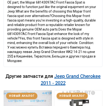
OE part, the Mopar 68143097AC Front Fascia Spat is
designed to function just like the original equipment on your
Jeep.What are the benefits of choosing this Mopar front
fascia spat over alternatives?Choosing this Mopar front
fascia spat means you're investing in a high-quality, durable
and reliable product from a reputable retailer known for
providing genuine OEM auto parts.Does the Mopar
68143097AC Front Fascia Spat enhance the look of my
vehicle?Yes, this front fascia spat is designed with style in
mind, enhancing the overall look of your vehicle. Condition:
У нас можно купить Вставка переднего бампера под
накладку левая Jeep Grand Cherokee WK2 14-21 по цене
25$ в Кишинёве, Тирасполе, Бельцах и других городах в
Молдове.
Другие запчасти для
Jeep Grand Cherokee
2011 - 2022
НОВЫЙ АНАЛОГ
НОВЫЙ АНАЛОГ