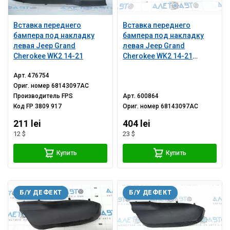
Вставка переднего
Вставка переднего
бампера под накладку
бампера под накладку
левая Jeep Grand
левая Jeep Grand
Cherokee WK2 14-21
Cherokee WK2 14-21
структура, царапины
Арт.
476754
Ориг. номер
68143097AC
Производитель
FPS
Арт.
600864
Код
FP 3809 917
Ориг. номер
68143097AC
211 lei
404 lei
12 $
23 $
Купить
Купить
Б/У ДЕФЕКТ
Б/У ДЕФЕКТ