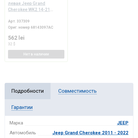
левая Jeep Grand
Cherokee WK2 14-21
структура, царапины
Арт.
337309
Ориг. номер
68143097AC
562 lei
32 $
Нет
в наличии
Подробности
Совместимость
Гарантии
Марка
JEEP
Автомобиль
Jeep Grand Cherokee 2011 - 2022