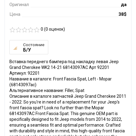
Оригинал
да
Цена
38$
0 (
0
оценок)
Состояние
Б/У
Вставка переднего бампера под накладку левая Jeep
Grand Cherokee WK2 14-21 68143097AC Арт 92201
Артикул: 92201
Название в каталоге: Front Fascia Spat, Left - Mopar
(68143097ac)
Альтернативное название: Filler, Spat
Описание в каталоге запчастей Jeep Grand Cherokee 2011
- 2022: So you're in need of a replacement for your Jeep's
front fascia spat? Look no further than the Mopar
68143097AC Front Fascia Spat. This genuine OEM part is
specifically designed to fit Jeep models from 2014 to 2022,
ensuring a seamless fit and optimal performance. Crafted
with durability and style in mind, this high-quality front fascia