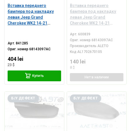
Вставка переднего
Вставка переднего
бампера под накладку
бампера под накладку
левая Jeep Grand
левая Jeep Grand
Cherokee WK2 14-21
Cherokee WK2 14-21
структура, царапины
структура
Арт.
600839
Ориг. номер
68143097AC
Арт.
841285
Производитель
ALETO
Ориг. номер
68143097AC
Код
AL1702670105
404 lei
140 lei
23 $
8 $
Купить
Нет
в наличии
Б/У ДЕФЕКТ
Б/У ДЕФЕКТ