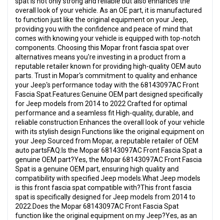
spat is not only strong and reliable but also enhances the
overall look of your vehicle. As an OE part, it is manufactured
to function just like the original equipment on your Jeep,
providing you with the confidence and peace of mind that
comes with knowing your vehicle is equipped with top-notch
components. Choosing this Mopar front fascia spat over
alternatives means you're investing in a product from a
reputable retailer known for providing high-quality OEM auto
parts. Trust in Mopar's commitment to quality and enhance
your Jeep's performance today with the 68143097AC Front
Fascia Spat.Features:Genuine OEM part designed specifically
for Jeep models from 2014 to 2022 Crafted for optimal
performance and a seamless fit High-quality, durable, and
reliable construction Enhances the overall look of your vehicle
with its stylish design Functions like the original equipment on
your Jeep Sourced from Mopar, a reputable retailer of OEM
auto partsFAQ:Is the Mopar 68143097AC Front Fascia Spat a
genuine OEM part?Yes, the Mopar 68143097AC Front Fascia
Spat is a genuine OEM part, ensuring high quality and
compatibility with specified Jeep models.What Jeep models
is this front fascia spat compatible with?This front fascia
spat is specifically designed for Jeep models from 2014 to
2022.Does the Mopar 68143097AC Front Fascia Spat
function like the original equipment on my Jeep?Yes, as an