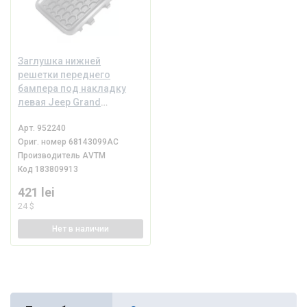
Заглушка нижней
решетки переднего
бампера под накладку
левая Jeep Grand
Cherokee WK2 14-21
Арт.
952240
Ориг. номер
68143099AC
Производитель
AVTM
Код
183809913
421 lei
24 $
Нет
в наличии