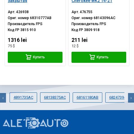
закрытая
Cherokee WK2 14-21
Арт.
426938
Арт.
476755
Ориг. номер
68310777AB
Ориг. номер
68143096AC
Производитель
FPS
Производитель
FPS
Код
FP 3815 910
Код
FP 3809 918
1316 lei
211 lei
75 $
12 $
Купить
Купить
4891735AC
68138375AC
68161180AB
68247394AA
‹
›