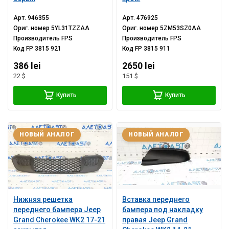
Арт.
946355
Арт.
476925
Ориг. номер
5YL31TZZAA
Ориг. номер
5ZM53SZ0AA
Производитель
FPS
Производитель
FPS
Код
FP 3815 921
Код
FP 3815 911
386 lei
2650 lei
22 $
151 $
Купить
Купить
НОВЫЙ АНАЛОГ
НОВЫЙ АНАЛОГ
Нижняя решетка
Вставка переднего
переднего бампера Jeep
бампера под накладку
Grand Cherokee WK2 17-21
правая Jeep Grand