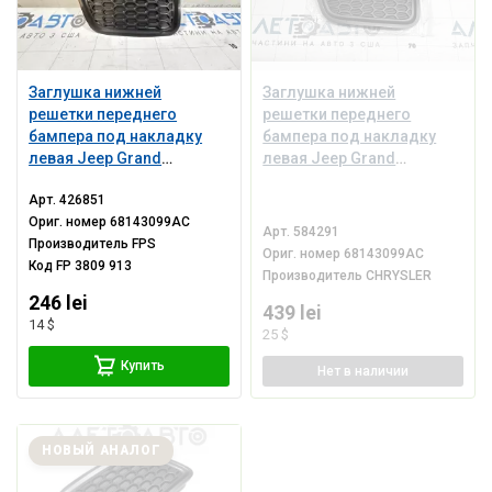
Заглушка нижней
Заглушка нижней
решетки переднего
решетки переднего
бампера под накладку
бампера под накладку
левая Jeep Grand
левая Jeep Grand
Cherokee WK2 14-21
Cherokee WK2 14-21
Арт.
426851
Ориг. номер
68143099AC
Арт.
584291
Производитель
FPS
Ориг. номер
68143099AC
Код
FP 3809 913
Производитель
CHRYSLER
246 lei
439 lei
14 $
25 $
Купить
Нет
в наличии
НОВЫЙ АНАЛОГ