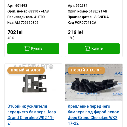
Арт.
601493
Арт.
952684
Ориг. номер
68310774AB
Ориг. номер
5182391AB
Производитель
ALETO
Производитель
SIGNEDA
Код
AL1709650805
Код
PCR07041CA
702 lei
316 lei
40 $
18 $
Купить
Купить
НОВЫЙ АНАЛОГ
НОВЫЙ АНАЛОГ
Отбойник усилителя
Крепление переднего
переднего бампера Jeep
бампера под фарой левое
Grand Cherokee WK2 11-
Jeep Grand Cherokee WK2
21
17-22