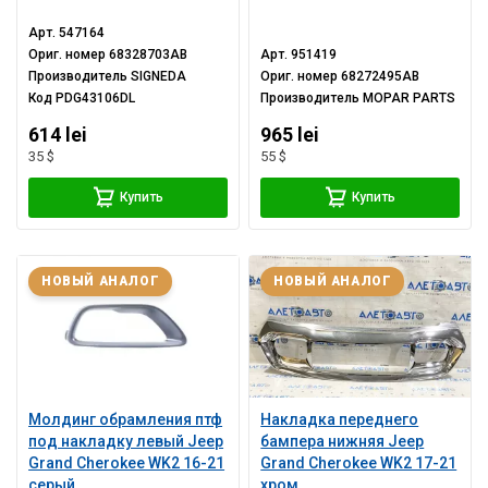
Арт.
547164
Ориг. номер
68328703AB
Арт.
951419
Производитель
SIGNEDA
Ориг. номер
68272495AB
Код
PDG43106DL
Производитель
MOPAR PARTS
614 lei
965 lei
35 $
55 $
Купить
Купить
НОВЫЙ АНАЛОГ
НОВЫЙ АНАЛОГ
Молдинг обрамления птф
Накладка переднего
под накладку левый Jeep
бампера нижняя Jeep
Grand Cherokee WK2 16-21
Grand Cherokee WK2 17-21
серый
хром