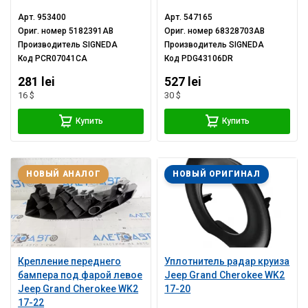
Арт.
953400
Арт.
547165
Ориг. номер
5182391AB
Ориг. номер
68328703AB
Производитель
SIGNEDA
Производитель
SIGNEDA
Код
PCR07041CA
Код
PDG43106DR
281 lei
527 lei
16 $
30 $
Купить
Купить
НОВЫЙ АНАЛОГ
НОВЫЙ ОРИГИНАЛ
Крепление переднего
Уплотнитель радар круиза
бампера под фарой левое
Jeep Grand Cherokee WK2
Jeep Grand Cherokee WK2
17-20
17-22