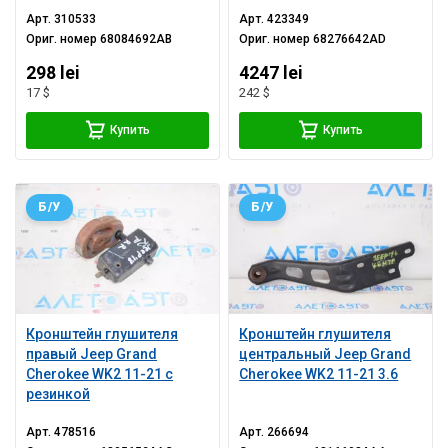
тип 1
труба, хром насадка
Арт.
310533
Арт.
423349
Ориг. номер
68084692AB
Ориг. номер
68276642AD
298 lei
4247 lei
17 $
242 $
Купить
Купить
Б/У
Б/У
Кронштейн глушителя
Кронштейн глушителя
правый Jeep Grand
центральный Jeep Grand
Cherokee WK2 11-21 с
Cherokee WK2 11-21 3.6
резинкой
Арт.
478516
Арт.
266694