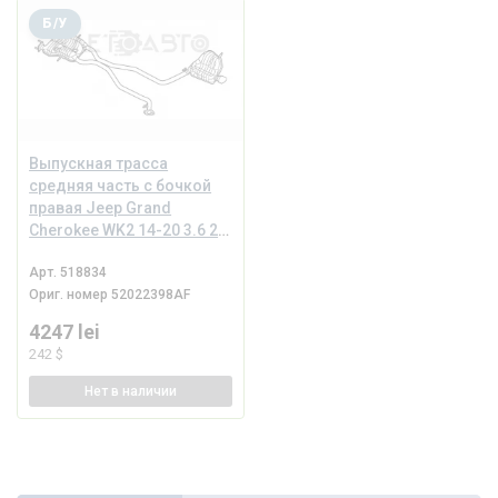
Б/У
Выпускная трасса
средняя часть с бочкой
правая Jeep Grand
Cherokee WK2 14-20 3.6 2
трубы
Арт.
518834
Ориг. номер
52022398AF
4247 lei
242 $
Нет
в наличии