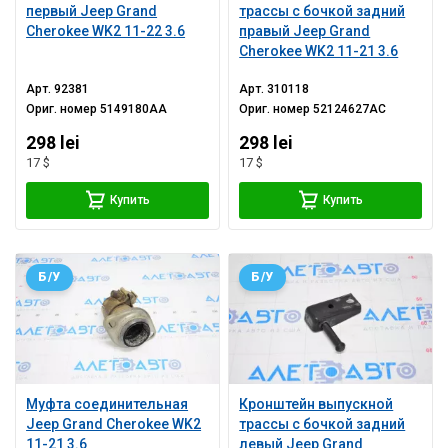
первый Jeep Grand
трассы с бочкой задний
Cherokee WK2 11-22 3.6
правый Jeep Grand
Cherokee WK2 11-21 3.6
Арт.
92381
Арт.
310118
Ориг. номер
5149180AA
Ориг. номер
52124627AC
298 lei
298 lei
17 $
17 $
Купить
Купить
Б/У
Б/У
Муфта соединительная
Кронштейн выпускной
Jeep Grand Cherokee WK2
трассы с бочкой задний
11-21 3.6
левый Jeep Grand