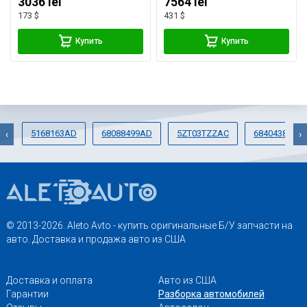
3036 lei
7564 lei
173 $
431 $
Купить
Купить
5168163AD
68088499AD
5ZT03TZZAC
68404382AA
‹
›
© 2013-2026. Aleto Avto - купить оригинальные Б/У запчасти на
авто. Доставка и продажа авто из США
Доставка и оплата
Авто из США
Гарантии
Разборка автомобилей