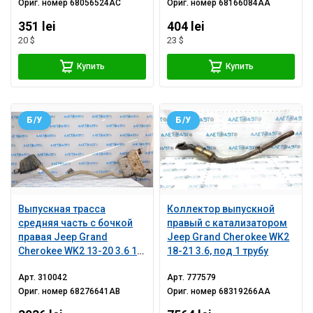
Ориг. номер
68056524AC
Ориг. номер
68166084AA
351 lei
404 lei
20 $
23 $
Купить
Купить
Б/У
Б/У
Выпускная трасса
Коллектор выпускной
средняя часть с бочкой
правый с катализатором
правая Jeep Grand
Jeep Grand Cherokee WK2
Cherokee WK2 13-20 3.6 1
18-21 3.6, под 1 трубу
труба
Арт.
310042
Арт.
777579
Ориг. номер
68276641AB
Ориг. номер
68319266AA