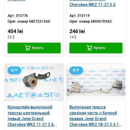
Cherokee WK2 11-21 3.6
Арт.
310776
Арт.
310119
Ориг. номер
68072213AD
Ориг. номер
68040709AC
404 lei
246 lei
23 $
14 $
Купить
Купить
Б/У
Б/У
Кронштейн выпускной
Выпускная трасса
трассы центральный
средняя часть с бочкой
левый Jeep Grand
правая Jeep Grand
Cherokee WK2 11-21 3.6
Cherokee WK2 18-21 3.6 1