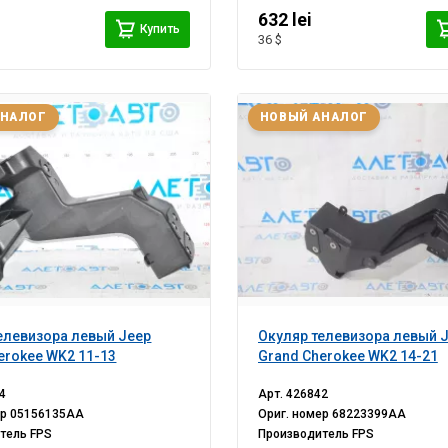
632 lei
Купить
36 $
АНАЛОГ
НОВЫЙ АНАЛОГ
елевизора левый Jeep
Окуляр телевизора левый 
erokee WK2 11-13
Grand Cherokee WK2 14-21
4
Арт.
426842
ер
05156135AA
Ориг. номер
68223399AA
итель
FPS
Производитель
FPS