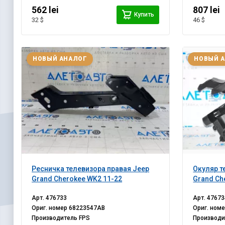
562 lei
807 lei
Купить
32 $
46 $
НОВЫЙ АНАЛОГ
НОВЫЙ 
Ресничка телевизора правая Jeep
Окуляр т
Grand Cherokee WK2 11-22
Grand Ch
Арт.
476733
Арт.
47673
Ориг. номер
68223547AB
Ориг. ном
Производитель
FPS
Производ