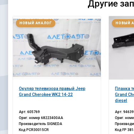
Другие за
НОВЫЙ АНАЛОГ
НОВЫЙ 
Окуляр телевизора правый Jeep
Планка т
Grand Cherokee WK2 14-22
Grand Ch
diesel
Арт.
605769
Арт.
94639
Ориг. номер
68223400AA
Ориг. ном
Производитель
SIGNEDA
Производ
Код
PCR30015CR
Код
FP 381