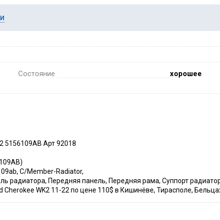
ии
Состояние
хорошее
22 5156109AB Арт 92018
6109AB)
109ab, C/Member-Radiator,
ль радиатора, Передняя панель, Передняя рама, Суппорт радиато
d Cherokee WK2 11-22 по цене 110$ в Кишинёве, Тирасполе, Бельцах