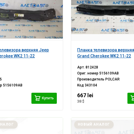
елевизора верхняя Jeep
Планка телевизора верхняя
erokee WK2 11-22
Grand Cherokee WK2 11-22
Арт.
812428
Ориг. номер
5156109AB
5
Производитель
POLCAR
ер
5156109AB
Код
343104
i
667 lei
Купить
38 $
АНАЛОГ
НОВЫЙ АНАЛОГ