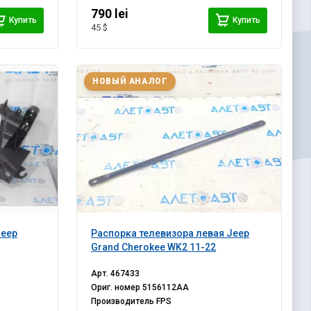
790 lei
Купить
Купить
45 $
НОВЫЙ АНАЛОГ
Jeep
Распорка телевизора левая Jeep
Grand Cherokee WK2 11-22
Арт.
467433
Ориг. номер
5156112AA
Производитель
FPS