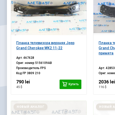
Планка телевизора верхняя Jeep
Планка т
Grand Cherokee WK2 11-22
Grand Ch
примята
Арт.
467428
Ориг. номер
5156109AB
Производитель
FPS
Арт.
42853
Код
FP 3809 210
Ориг. ном
790 lei
2036 le
Купить
45 $
116 $
НОВЫЙ АНАЛОГ
НОВЫЙ 