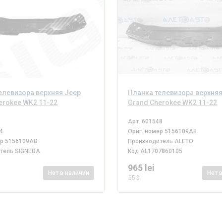
елевизора верхняя Jeep
Планка телевизора верхняя
erokee WK2 11-22
Grand Cherokee WK2 11-22
Арт.
601548
4
Ориг. номер
5156109AB
ер
5156109AB
Производитель
ALETO
итель
SIGNEDA
Код
AL1707860105
965 lei
Нет
в наличии
Нет
55 $