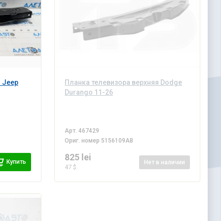
 Jeep
Планка телевизора верхняя Dodge
Durango 11-26
Арт.
467429
Ориг. номер
5156109AB
825 lei
Купить
Нет
в наличии
47 $