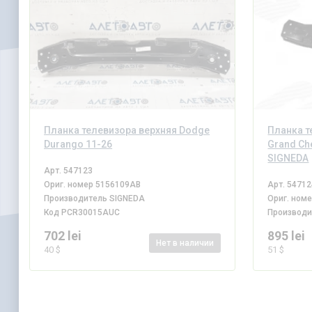
Планка телевизора верхняя Dodge
Планка т
Durango 11-26
Grand Ch
SIGNEDA
Арт.
547123
Ориг. номер
5156109AB
Арт.
54712
Производитель
SIGNEDA
Ориг. ном
Код
PCR30015AUC
Производ
702 lei
895 lei
Нет
в наличии
40 $
51 $