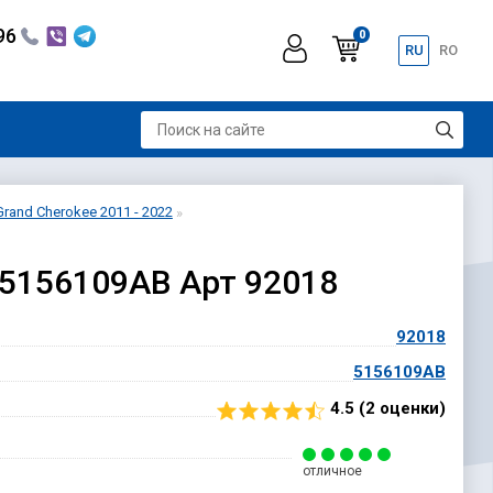
296
0
RU
RO
rand Cherokee 2011 - 2022
 5156109AB Арт 92018
92018
5156109AB
4.5 (
2
оценки)
отличное