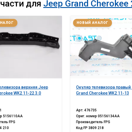
пчасти для
Jeep Grand Cherokee 
АНАЛОГ
НОВЫЙ АНАЛОГ
елевизора верхняя Jeep
Окуляр телевизора правый
erokee WK2 11-22 3.0
Grand Cherokee WK2 11-13
1
Арт.
476735
ер
5156110AA
Ориг. номер
05156134AA
итель
FPS
Производитель
FPS
4 210
Код
FP 3809 218