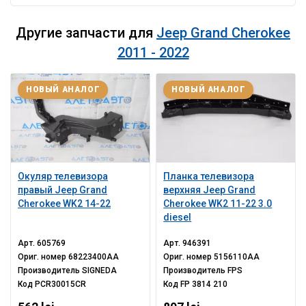
Другие запчасти для
Jeep Grand Cherokee
2011 - 2022
НОВЫЙ АНАЛОГ
НОВЫЙ АНАЛОГ
Окуляр телевизора
Планка телевизора
правый Jeep Grand
верхняя Jeep Grand
Cherokee WK2 14-22
Cherokee WK2 11-22 3.0
diesel
Арт.
605769
Арт.
946391
Ориг. номер
68223400AA
Ориг. номер
5156110AA
Производитель
SIGNEDA
Производитель
FPS
Код
PCR30015CR
Код
FP 3814 210