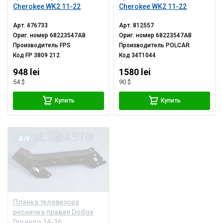
Cherokee WK2 11-22
Cherokee WK2 11-22
Арт.
476733
Арт.
812557
Ориг. номер
68223547AB
Ориг. номер
68223547AB
Производитель
FPS
Производитель
POLCAR
Код
FP 3809 212
Код
34T1044
948 lei
1580 lei
54 $
90 $
Купить
Купить
Б/У
Планка телевизора
ресничка правая Dodge
Durango 14-26