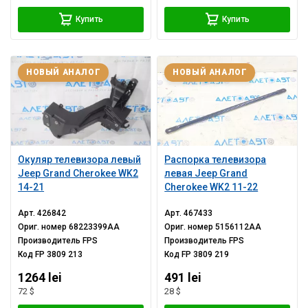
Купить
Купить
НОВЫЙ АНАЛОГ
НОВЫЙ АНАЛОГ
Окуляр телевизора левый
Распорка телевизора
Jeep Grand Cherokee WK2
левая Jeep Grand
14-21
Cherokee WK2 11-22
Арт.
426842
Арт.
467433
Ориг. номер
68223399AA
Ориг. номер
5156112AA
Производитель
FPS
Производитель
FPS
Код
FP 3809 213
Код
FP 3809 219
1264 lei
491 lei
72 $
28 $