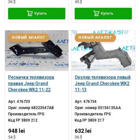
36 $
45 $
Купить
Купить
НОВЫЙ АНАЛОГ
НОВЫЙ АНАЛОГ
Ресничка телевизора
Окуляр телевизора левый
правая Jeep Grand
Jeep Grand Cherokee WK2
Cherokee WK2 11-22
11-13
Арт.
476733
Арт.
476734
Ориг. номер
68223547AB
Ориг. номер
05156135AA
Производитель
FPS
Производитель
FPS
Код
FP 3809 212
Код
FP 3809 217
948 lei
632 lei
54 $
36 $