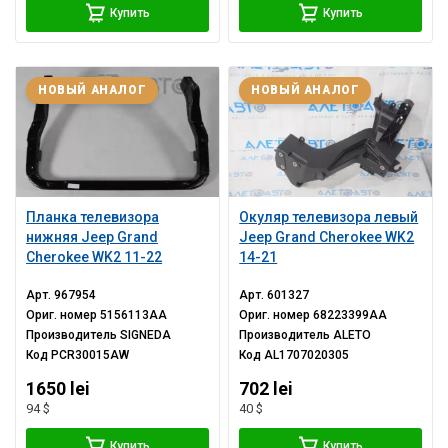
Купить
Купить
НОВЫЙ АНАЛОГ
НОВЫЙ АНАЛОГ
Планка телевизора
Окуляр телевизора левый
нижняя Jeep Grand
Jeep Grand Cherokee WK2
Cherokee WK2 11-22
14-21
Арт.
967954
Арт.
601327
Ориг. номер
5156113AA
Ориг. номер
68223399AA
Производитель
SIGNEDA
Производитель
ALETO
Код
PCR30015AW
Код
AL1707020305
1650 lei
702 lei
94 $
40 $
Купить
Купить