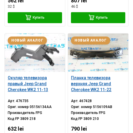
562 lei
807 lei
32 $
46 $
Купить
Купить
НОВЫЙ АНАЛОГ
НОВЫЙ АНАЛОГ
Окуляр телевизора
Планка телевизора
правый Jeep Grand
верхняя Jeep Grand
Cherokee WK2 11-13
Cherokee WK2 11-22
Арт.
476735
Арт.
467428
Ориг. номер
05156134AA
Ориг. номер
5156109AB
Производитель
FPS
Производитель
FPS
Код
FP 3809 218
Код
FP 3809 210
632 lei
790 lei